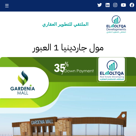
☰
×
الملتقي للتطوير العقاري
مول جاردينيا 1 العبور