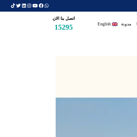
×
اتصل بنا الان
مدونة
English
15295