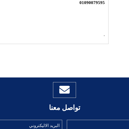
01090079595
.
تواصل معنا