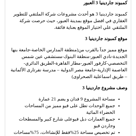
كمبوند جاردينيا 3 العبور
كمبوند جاردينيا 3 هو أحدث مشروعات شركة الملتقي للتطوير
العقاري في افضل موقع بمدينة العبور، حيث حرصت شركة
الملتقي علي اختيار الموقع بعناية فائقة.
موقع كمبوند جاردينيا 3
موقع مميز جدآ بالقرب من(منطقة المدارس الخاصة-جامعة بنها
الجديدة-نادي العبور-منطقة البنوك-مستشفي عين شمس
التخصصي-كارفور العبور-مطار القاهرة-الطريق الدائري-
العاصمة الإدارية-جامعة مصر الدولية – مدرسة نفرتارى الألمانية
– طريق اسماعلية الصحراوى)
وصف مشروع جاردينيا 3
مساحة المشروع 9 فدان و يضم 21 عمارة
جميع الوحدات تطل على فيو مميز من المساحات
الخضراء المائية
جميع العمارات دبل فيوعلى شارع كبير والمسطحات
وجاردن فيو
تم تخصيص مساحة 25%فقط للإنشاءات، 75%مساحات