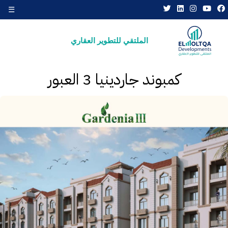
☰
×
الملتقي للتطوير العقاري
كمبوند جاردينيا 3 العبور