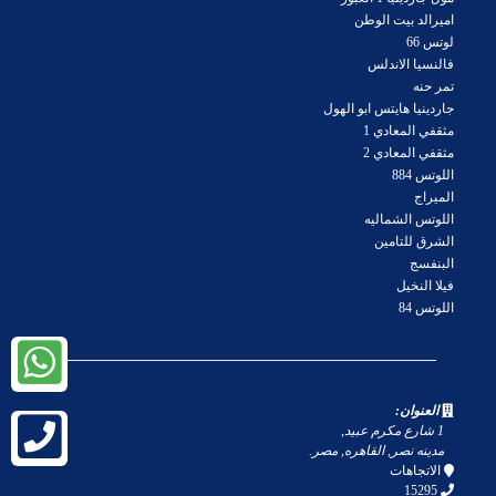
اميرالد بيت الوطن
لوتس 66
فالنسيا الاندلس
تمر حنه
جاردينيا هايتس ابو الهول
مثقفي المعادي 1
مثقفي المعادي 2
اللوتس 884
الميراج
اللوتس الشماليه
الشرق للتامين
البنفسج
فيلا النخيل
اللوتس 84
العنوان:
1 شارع مكرم عبيد
,
مدينه نصر
,
القاهره
,
مصر
.
الاتجاهات
15295