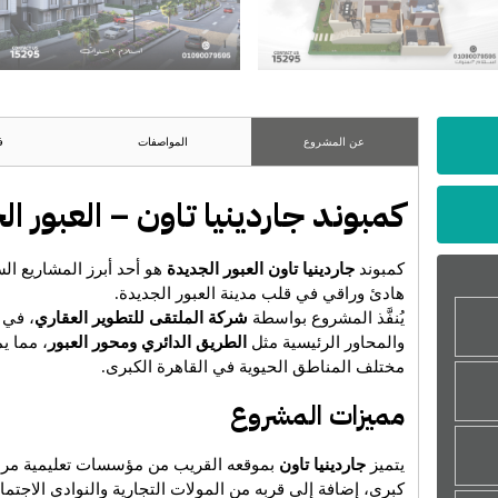
عن المشروع
المواصفات
ف
كمبوند جاردينيا تاون – العبور ا
كمبوند
جاردينيا تاون العبور الجديدة
هو أحد أبرز المشاريع ال
هادئ وراقي في قلب مدينة العبور الجديدة.
يُنفَّذ المشروع بواسطة
شركة الملتقى للتطوير العقاري
، في 
والمحاور الرئيسية مثل
الطريق الدائري ومحور العبور
، مما ي
مختلف المناطق الحيوية في القاهرة الكبرى.
مميزات المشروع
يتميز
جاردينيا تاون
بموقعه القريب من مؤسسات تعليمية مرم
كبرى، إضافة إلى قربه من المولات التجارية والنوادي الاجتم