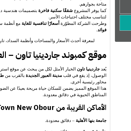
متاحة بجوارهم.
كما يوفر المشروع
شققًا سكنية فاخرة
بتصميمات هندسية دقي
لتناسب مختلف احتياجات الأسر.
وطرحت الشركة المطوّرة
أسعارًا تنافسية للغاية
مع أنظمة س
فوائد
.
لمعرفة أحدث الأسعار والمساحات وأنظمة السداد، تابع 
موقع كمبوند جاردينيا تاون – ال
يُعد
جاردينيا تاون
الخيار الأمثل لكل من يبحث عن موقع استرا
الوصول، إذ يقع في قلب
مدينة العبور الجديدة
بالقرب من
طر
محاور رئيسية أخرى.
هذا الموقع المميز يضمن للسكان حياة مريحة بعيدًا عن الض
المناطق الحيوية في دقائق معدودة.
الأماكن القريبة من Gardenia Town New Obour
جامعة بنها الأهلية
– دقائق معدودة.