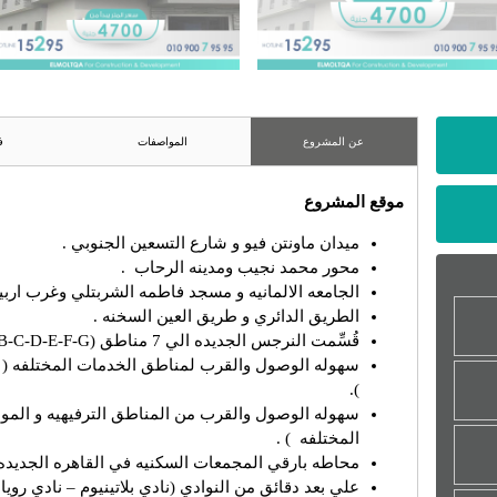
عن المشروع
المواصفات
ف
موقع المشروع
ميدان ماونتن فيو و شارع التسعين الجنوبي .
محور محمد نجيب ومدينه الرحاب .
الجامعه الالمانيه و مسجد فاطمه الشربتلي وغرب اربيلا
الطريق الدائري و طريق العين السخنه .
قُسِّمت النرجس الجديده الي 7 مناطق (A-B-C-D-E-F-G) .
سهوله الوصول والقرب لمناطق الخدمات المختلفه ( ال
).
سهوله الوصول والقرب من المناطق الترفيهيه و المول
المختلفه ) .
محاطه بارقي المجمعات السكنيه في القاهره الجديده (
علي بعد دقائق من النوادي (نادي بلاتينيوم – نادي روي