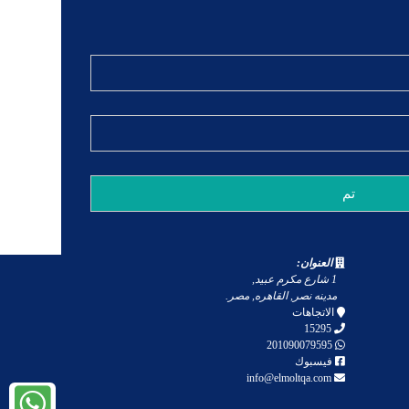
العنوان:
1 شارع مكرم عبيد
,
مدينه نصر
,
القاهره
,
مصر
.
الاتجاهات
15295
201090079595
فيسبوك
info@elmoltqa.com