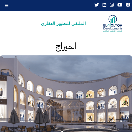
☰
×
الملتقي للتطوير العقاري
الميراج