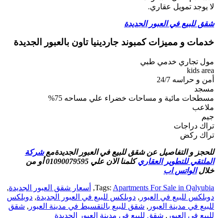
لا يوجد تمويل عقاري.
شقق للبيع في العبور الجديدة
خدمات و مميزات كمبوند جاردينيا تاون بالعبور الجديدة
مول تجاري خدمي طبي
kids area
أمن و حراسه 24/7
مسجد
مسطحات مائية و مساحات خضراء علي مساحه 75%
ملاعب
جيم
تراك دراجات
تراك ركض
للحجز و التفاصيل عن شقق للبيع في العبور الجديدةمع
شركة
الملتقي للتطوير العقاري
كلمنا الان علي 01090079595
أو من
خلال
الواتس اب
Apartments For Sale in Qalyubia
:
Tags
,
أسعار شقق العبور الجديدة
,
دوبلكس للبيع في العبور
,
دوبلكس للبيع في العبور الجديدة
,
دوبلكس
للبيع في مدينة العبور
,
شقق للبيع بالتقسيط في مدينة العبور
,
شقق
للبيع في العبور
,
شقق للبيع في مدينة العبور الجديدة