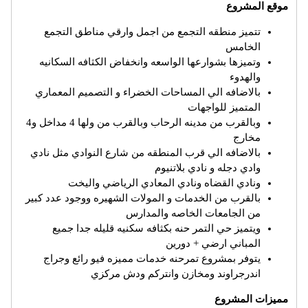
موقع المشروع
تتميز منطقه التجمع من اجمل وارقي مناطق التجمع
الخامس
وتميزها بشوارعها الواسعه وانخفاض الكثافه السكانيه
والهدوء
بالاضافه الي المساحات الخضراء و التصميم المعماري
المتميز للواجهات
وبالقرب من مدينه الرحاب وبالقرب من ولها 4 مداخل و4
مخارج
بالاضافه الي قرب المنطقه من شارع النوادي مثل نادي
وادي دجله و نادي بلاتنيوم
ونادي القضاه ونادي المعادي الرياضي واليخت
بالقرب من الخدمات و المولات الشهيره ووجود عدد كبير
من الجامعات الخاصه والمدارس
ويتميز حي التمر حنه بكثافه سكنيه قليله جدا جميع
المباني ارضي + دورين
يتوفر بمشروع تمرحنه خدمات مميزه فيو رائع وجراج
اندرجراوند ومخازن وانتركم ودش مركزي
مميزات المشروع