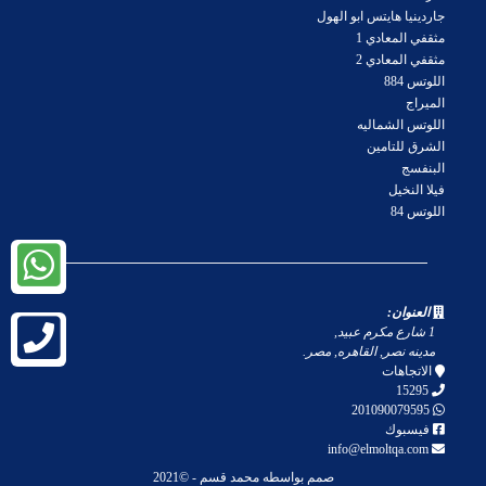
جاردينيا هايتس ابو الهول
مثقفي المعادي 1
مثقفي المعادي 2
اللوتس 884
الميراج
اللوتس الشماليه
الشرق للتامين
البنفسج
فيلا النخيل
اللوتس 84
العنوان:
1 شارع مكرم عبيد
,
مدينه نصر
,
القاهره
,
مصر
.
الاتجاهات
15295
201090079595
فيسبوك
info@elmoltqa.com
صمم بواسطه
محمد قسم
‐ ©2021