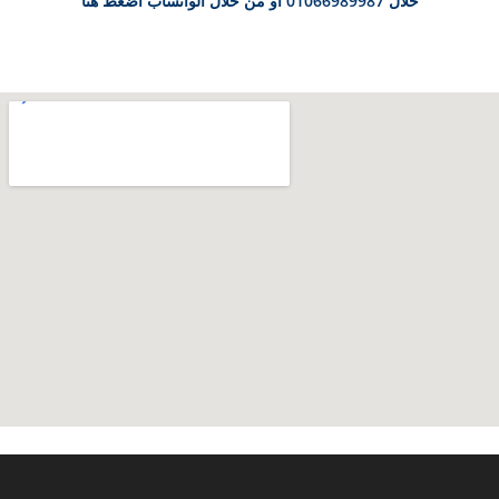
خلال 01066989987 أو من خلال الواتساب
اضغط هنا