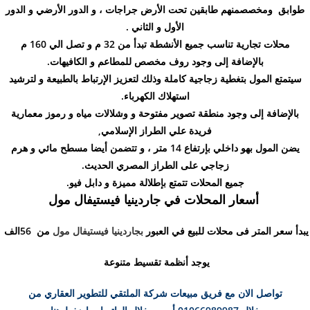
طوابق ومخصصمنهم طابقين تحت الأرض جراجات ، و الدور الأرضي و الدور
الأول و الثاني .
محلات تجارية تناسب جميع الأنشطة تبدأ من 32 م و تصل الي 160 م
بالإضافة إلى وجود روف مخصص للمطاعم و الكافيهات.
سيتمتع المول بتغطية زجاجية كاملة وذلك لتعزيز الإرتباط بالطبيعة و لترشيد
استهلاك الكهرباء.
بالإضافة إلى وجود منطقة تصوير مفتوحة و وشلالات مياه و رموز معمارية
فريدة علي الطراز الإسلامي,
يضن المول بهو داخلي بإرتفاع 14 متر ، و تتضمن أيضا مسطح مائي و هرم
زجاجي على الطراز المصري الحديث.
جميع المحلات تتمتع بإطلالة مميزة و دابل فيو.
أسعار المحلات في جاردينيا فيستيفال مول
يبدأ سعر المتر فى محلات للبيع في العبور
بجاردينيا فيستيفال مول
من 56الف
يوجد أنظمة تقسيط متنوعة
تواصل الان مع فريق مبيعات شركة الملتقي للتطوير العقاري من