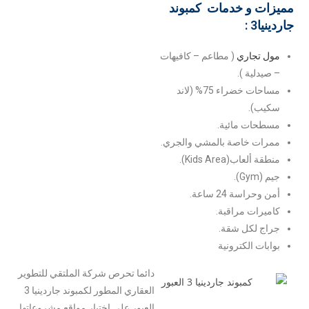
مميزات و خدمات كمبوند
جاردينيا3 :
مول تجاري
( مطاعم – كافيهات
– صيدلية ).
مساحات خضراء 75% (لاند
سكيب).
مسطحات مائية.
ممرات خاصة بالمشي والجري.
منطقة ألعاب(Kids Area).
جيم (Gym).
أمن وحراسة 24 ساعة.
كاميرات مراقبة.
جراج لكل شقة.
بوابات الكترونية
دائما تحرص شركة الملتقي للتطوير
العقاري المطور لكمبوند جاردينيا 3
العبور علي اختيار مواقع مشروعاتها