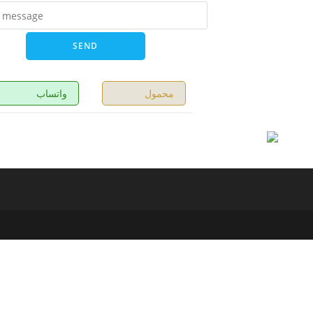
محمول
واتساب